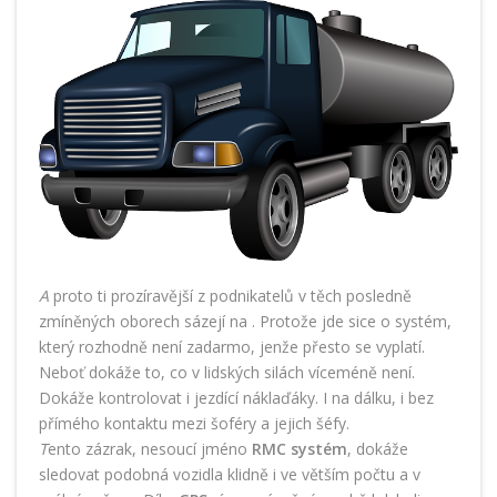
A
proto ti prozíravější z podnikatelů v těch posledně
zmíněných oborech sázejí na
. Protože jde sice o systém,
který rozhodně není zadarmo, jenže přesto se vyplatí.
Neboť dokáže to, co v lidských silách víceméně není.
Dokáže kontrolovat i jezdící náklaďáky. I na dálku, i bez
přímého kontaktu mezi šoféry a jejich šéfy.
T
ento zázrak, nesoucí jméno
RMC systém
, dokáže
sledovat podobná vozidla klidně i ve větším počtu a v