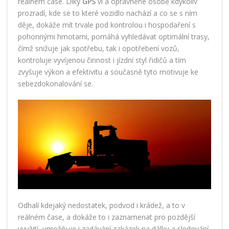
reálném čase. Díky
GPS
ví a oprávněné osobě kdykoliv
prozradí, kde se to které vozidlo nachází a co se s ním
děje, dokáže mít trvale pod kontrolou i hospodaření s
pohonnými hmotami, pomáhá vyhledávat optimální trasy,
čímž snižuje jak spotřebu, tak i opotřebení vozů,
kontroluje vyvíjenou činnost i jízdní styl řidičů a tím
zvyšuje výkon a efektivitu a současně tyto motivuje ke
sebezdokonalování se.
Odhalí kdejaký nedostatek, podvod i krádež, a to v
reálném čase, a dokáže to i zaznamenat pro pozdější
využití, umožňuje i zadávání zakázek na dálku a sledování