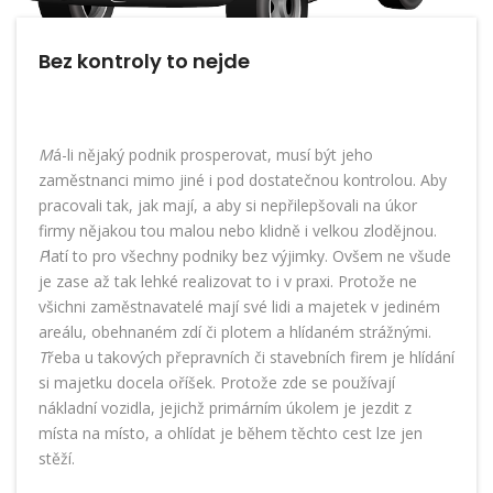
Bez kontroly to nejde
M
á-li nějaký podnik prosperovat, musí být jeho
zaměstnanci mimo jiné i pod dostatečnou kontrolou. Aby
pracovali tak, jak mají, a aby si nepřilepšovali na úkor
firmy nějakou tou malou nebo klidně i velkou zlodějnou.
P
latí to pro všechny podniky bez výjimky. Ovšem ne všude
je zase až tak lehké realizovat to i v praxi. Protože ne
všichni zaměstnavatelé mají své lidi a majetek v jediném
areálu, obehnaném zdí či plotem a hlídaném strážnými.
T
řeba u takových přepravních či stavebních firem je hlídání
si majetku docela oříšek. Protože zde se používají
nákladní vozidla, jejichž primárním úkolem je jezdit z
místa na místo, a ohlídat je během těchto cest lze jen
stěží.