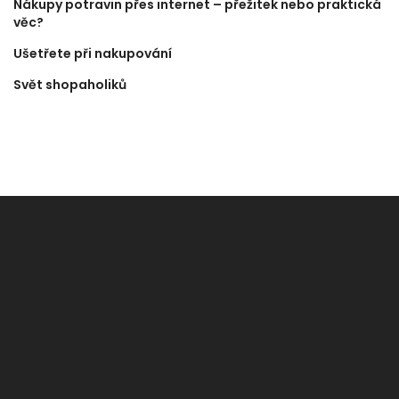
Nákupy potravin přes internet – přežitek nebo praktická
věc?
Ušetřete při nakupování
Svět shopaholiků