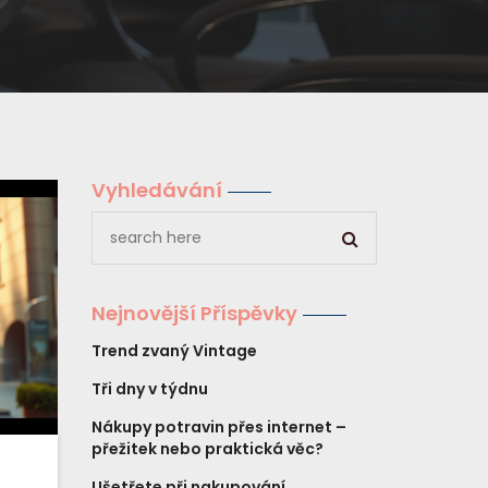
Vyhledávání
Nejnovější Příspěvky
Trend zvaný Vintage
Tři dny v týdnu
Nákupy potravin přes internet –
přežitek nebo praktická věc?
Ušetřete při nakupování