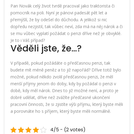
Pan Novák celý život tvrdě pracoval jako traktorista či
pomocník na poli. Nyní je pánovi padesát pět let a
přemýšlí, že by
odešel do důchodu
. A jelikož si nic
dopředu nezjistil, tak vůbec neví, zda má na něj nárok a či
se mu vůbec vyplatí požádat o penzi dříve než je obvyklé.
Je to i Váš případ?
Věděli jste, že…?
V případě, pokud požádáte o předčasnou penzi, tak
budete mít méně peněz a to již napořád? Dříve totiž bylo
možné, pokud někdo zvolil předčasnou penzi, že měl
menší příjmy jenom do doby, kdy by požádal o penzi v
době, kdy měl nárok. Dnes to již možné není, a proto je
dobré udělat, dříve než zvážíte předčasné ukončení
pracovní činnosti, že si zjistíte výši příjmu, který byste měli
a porovnáte ho s příjem, který byste měli normálně.
4/5 - (2 votes)