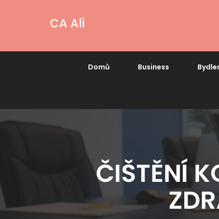
CA Ali
Domů
Business
Bydle
ČIŠTĚNÍ 
ZDR