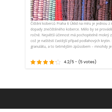
Čištění koberců Praha 6
Úklid na míru
je jednou z m
dopady znečištěného koberce. Mělo by se provádět
ročně. Největší účinnost má pochopitelně mokrý zp
což je naštěstí častější případ podlahových krytin.
granulátu, a to šetrnějším způsobem – mnohdy je n
4.2/5 - (5 votes)