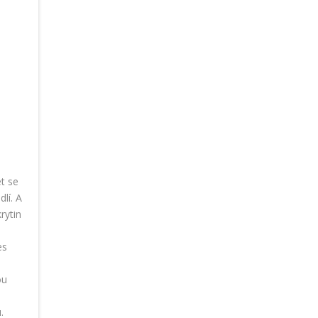
t se
lí. A
rytin
es
ou
.