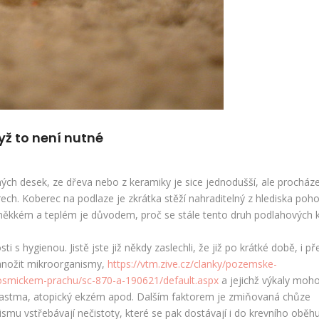
yž to není nutné
ých desek, ze dřeva nebo z keramiky je sice jednodušší, ale procháze
ch. Koberec na podlaze je zkrátka stěží nahraditelný z hlediska pohod
kkém a teplém je důvodem, proč se stále tento druh podlahových k
 s hygienou. Jistě jste již někdy zaslechli, že již po krátké době, i př
 množit mikroorganismy,
https://vtm.zive.cz/clanky/pozemske-
smickem-prachu/sc-870-a-190621/default.aspx
a jejichž výkaly moh
e, astma, atopický ekzém apod. Dalším faktorem je zmiňovaná chůze
mu vstřebávají nečistoty, které se pak dostávají i do krevního oběhu