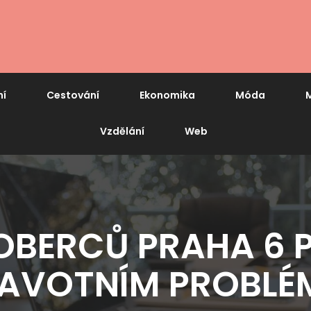
ní
Cestování
Ekonomika
Móda
M
Vzdělání
Web
KOBERCŮ PRAHA 6 
AVOTNÍM PROBL