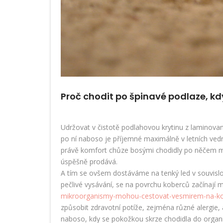
Proč chodit po špinavé podlaze, kd
Udržovat v čistotě podlahovou krytinu z laminovan
po ní naboso je příjemné maximálně v letních vedre
právě komfort chůze bosými chodidly po něčem mě
úspěšně prodává.
A tím se ovšem dostáváme na tenký led v souvislosti
pečlivé vysávání, se na povrchu koberců začínají
mikroorganismy-mohou-cestovat-vesmirem-na-ko
způsobit zdravotní potíže, zejména různé alergi
naboso, kdy se pokožkou skrze chodidla do organis