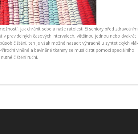
ožností, jak chránit sebe a naše ratolesti či seniory před zdravotním
 v pravidelných časových intervalech, většinou jednou nebo dvakrát
ůsob čištění, ten je však možné nasadit výhradně u syntetických vlá
 Přírodní vlněné a bavlněné tkaniny se musí čistit pomocí speciálního
utné čištění ruční.