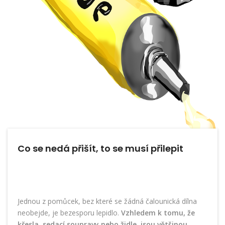
Co se nedá přišít, to se musí přilepit
Jednou z pomůcek, bez které se žádná čalounická dílna
neobejde, je bezesporu lepidlo.
Vzhledem k tomu, že
křesla, sedací soupravy nebo židle, jsou většinou