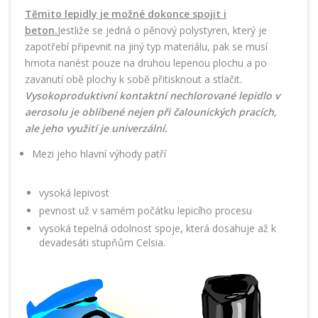
Těmito lepidly je možné dokonce spojit i
beton.
Jestliže se jedná o pěnový polystyren, který je
zapotřebí připevnit na jiný typ materiálu, pak se musí
hmota nanést pouze na druhou lepenou plochu a po
zavanutí obě plochy k sobě přitisknout a stlačit.
Vysokoproduktivní kontaktní nechlorované lepidlo v
aerosolu je oblíbené nejen při čalounických pracích,
ale jeho využití je univerzální.
Mezi jeho hlavní výhody patří
vysoká lepivost
pevnost už v samém počátku lepicího procesu
vysoká tepelná odolnost spoje, která dosahuje až k
devadesáti stupňům Celsia.