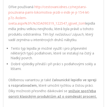
Dříve používaná
http://cestovani.idnes.cz/nejstarsi-
pouzivana-parni-lokomotiva-jezdi-v-indii-je-ji-154-let-
p7z-/kolem-
sveta.aspx%3Fc%3DA090319_122547_igsvet_tom
lepidla
měla jednu velkou nevýhodu, která byla právě u tohoto
produktu odstraněna. Tím byl
nežádoucí zápach,
který
vadil zejména u interiérových druhů nábytku.
Tento typ lepidla je možné využít i pro připevnění
některých typů podlahovin, které se instalují na čistý a
hladký povrch.
Dobré výsledky přináší i při práci s podlahovými sokly a
lištami.
Oblíbenou variantou je také
čalounické lepidlo ve spreji
s rozprašovačem,
které umožní rychlou a čistou práci.
Díky možnosti přesného dávkování se
snižuje spotřeba
oproti klasickým produktům až o osmdesát procent.