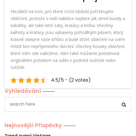
Nezáleží na tom, pro které roční období potřebujete
oblečení, protože v naší nabídce najdete jak zimní bundy a
kabátky, ale také letní šaty, kraťasy a trička. Všechny
kalhoty a kraťasy jsou vybaveny pohodlným pásem, který
krásně obepne Vaše bříško a bude držet oblečení na svém
místě bez nepříjemného škrcení. Všechny kousky oblečení,
které Vám zde nabízíme, Vám také můžeme potisknout
originálním potiskem na oděv v podobě nožiček nebo
ručiček.
4.5/5 - (2 votes)
Vyhledávání
Nejnovější Příspěvky
Trend zvaný Vintage