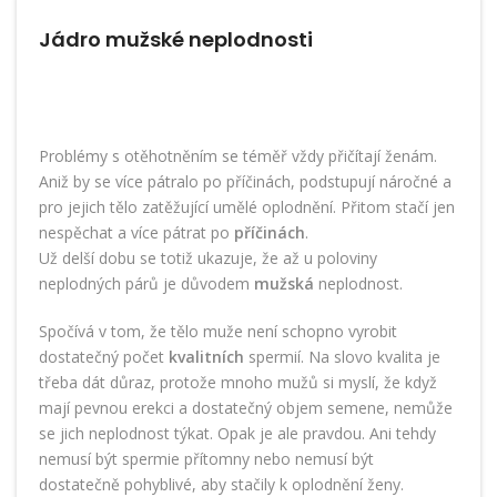
Jádro mužské neplodnosti
Problémy s otěhotněním se téměř vždy přičítají ženám.
Aniž by se více pátralo po příčinách, podstupují náročné a
pro jejich tělo zatěžující umělé oplodnění. Přitom stačí jen
nespěchat a více pátrat po
příčinách
.
Už delší dobu se totiž ukazuje, že až u poloviny
neplodných párů je důvodem
mužská
neplodnost.
Spočívá v tom, že tělo muže není schopno vyrobit
dostatečný počet
kvalitních
spermií. Na slovo kvalita je
třeba dát důraz, protože mnoho mužů si myslí, že když
mají pevnou erekci a dostatečný objem semene, nemůže
se jich neplodnost týkat. Opak je ale pravdou. Ani tehdy
nemusí být spermie přítomny nebo nemusí být
dostatečně pohyblivé, aby stačily k oplodnění ženy.