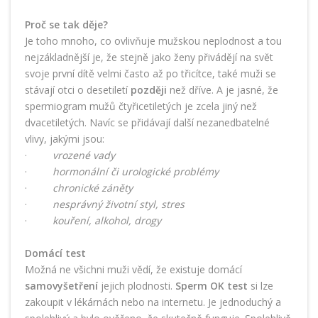
Proč se tak děje?
Je toho mnoho, co ovlivňuje mužskou neplodnost a tou
nejzákladnější je, že stejně jako ženy přivádějí na svět
svoje první dítě velmi často až po třicítce, také muži se
stávají otci o desetiletí
později
než dříve. A je jasné, že
spermiogram mužů čtyřicetiletých je zcela jiný než
dvacetiletých. Navíc se přidávají další nezanedbatelné
vlivy, jakými jsou:
·
vrozené vady
·
hormonální či urologické problémy
·
chronické záněty
·
nesprávný životní styl, stres
·
kouření, alkohol, drogy
Domácí test
Možná ne všichni muži vědí, že existuje domácí
samovyšetření
jejich plodnosti.
Sperm OK test
si lze
zakoupit v lékárnách nebo na internetu. Je jednoduchý a