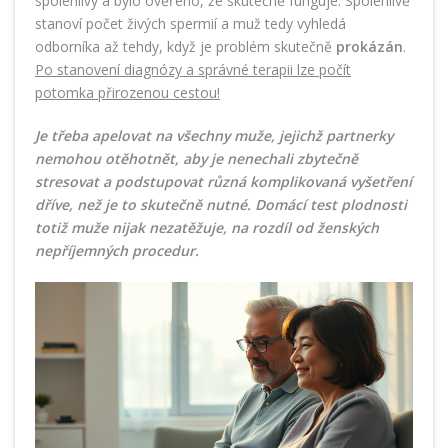
spolehlivý a bylo ověřeno, že skutečně funguje. Spolehlivě
stanoví počet živých spermií a muž tedy vyhledá
odborníka až tehdy, když je problém skutečně
prokázán
.
Po stanovení diagnózy a správné terapii lze počít
potomka přirozenou cestou!
Je třeba apelovat na všechny muže, jejichž partnerky
nemohou otěhotnět, aby je nenechali zbytečně
stresovat a podstupovat různá komplikovaná vyšetření
dříve, než je to skutečně nutné. Domácí test plodnosti
totiž muže nijak nezatěžuje, na rozdíl od ženských
nepříjemných procedur.