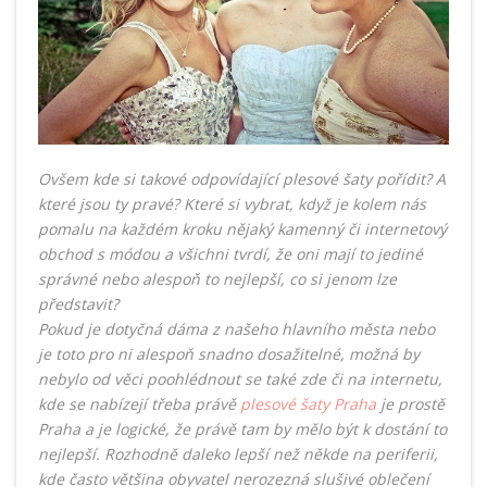
Ovšem kde si takové odpovídající plesové šaty pořídit? A
které jsou ty pravé? Které si vybrat, když je kolem nás
pomalu na každém kroku nějaký kamenný či internetový
obchod s módou a všichni tvrdí, že oni mají to jediné
správné nebo alespoň to nejlepší, co si jenom lze
představit?
Pokud je dotyčná dáma z našeho hlavního města nebo
je toto pro ni alespoň snadno dosažitelné, možná by
nebylo od věci poohlédnout se také zde či na internetu,
kde se nabízejí třeba právě
plesové šaty Praha
je prostě
Praha a je logické, že právě tam by mělo být k dostání to
nejlepší. Rozhodně daleko lepší než někde na periferii,
kde často většina obyvatel nerozezná slušivé oblečení