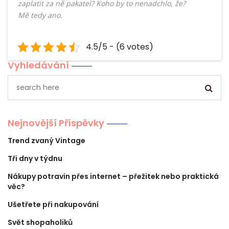
zaplatit za ně pakatel? Koho by to nenadchlo, že?
Mě tedy ano.
4.5/5 - (6 votes)
Vyhledávání
Nejnovější Příspěvky
Trend zvaný Vintage
Tři dny v týdnu
Nákupy potravin přes internet – přežitek nebo praktická
věc?
Ušetřete při nakupování
Svět shopaholiků