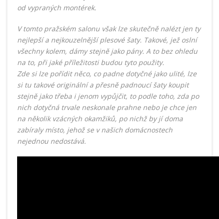
od vypraných montérek.
V tomto pražském salonu však lze skutečně nalézt jen ty
nejlepší a nejkouzelnější plesové šaty. Takové, jež oslní
všechny kolem, dámy stejně jako pány. A to bez ohledu
na to, při jaké příležitosti budou tyto použity.
Zde si lze pořídit něco, co padne dotyčné jako ulité, lze
si tu takové originální a přesně padnoucí šaty koupit
stejně jako třeba i jenom vypůjčit, to podle toho, zda po
nich dotyčná trvale neskonale prahne nebo je chce jen
na několik vzácných okamžiků, po nichž by jí doma
zabíraly místo, jehož se v našich domácnostech
nejednou nedostává.