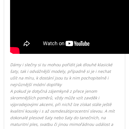
Dámy i slečny si tu mohou pořídit jak dlouhé klasické
šaty, tak i odvážnější modely, případně si je i nechat
ušít na míru, k dostání jsou tu k nim pochopitelně i
nejrůznější módní doplňky
A pokud je dotyčná zájemkyně z přece jenom
skromnějších poměrů, vždy může vzít zavděk i
výprodejovými akcemi, při nichž lze získat stále ještě
kvalitní kousky i s až osmdesátiprocentní slevou. A mít
dokonalé plesové šaty nebo šaty do tanečních, na
maturitní ples, svatbu či jinou mimořádnou událost a