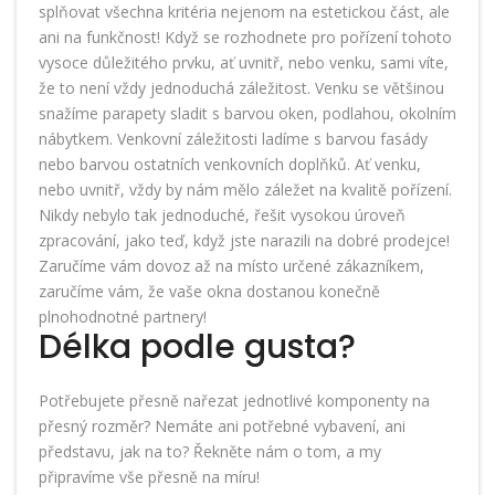
splňovat všechna kritéria nejenom na estetickou část, ale
ani na funkčnost! Když se rozhodnete pro pořízení tohoto
vysoce důležitého prvku, ať uvnitř, nebo venku, sami víte,
že to není vždy jednoduchá záležitost. Venku se většinou
snažíme parapety sladit s barvou oken, podlahou, okolním
nábytkem. Venkovní záležitosti ladíme s barvou fasády
nebo barvou ostatních venkovních doplňků. Ať venku,
nebo uvnitř, vždy by nám mělo záležet na kvalitě pořízení.
Nikdy nebylo tak jednoduché, řešit vysokou úroveň
zpracování, jako teď, když jste narazili na dobré prodejce!
Zaručíme vám dovoz až na místo určené zákazníkem,
zaručíme vám, že vaše okna dostanou konečně
plnohodnotné partnery!
Délka podle gusta?
Potřebujete přesně nařezat jednotlivé komponenty na
přesný rozměr? Nemáte ani potřebné vybavení, ani
představu, jak na to? Řekněte nám o tom, a my
připravíme vše přesně na míru!