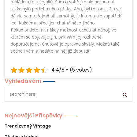
malárie a to u vojáků. Sám o sobě jim ale nechutnal,
takže bylo potřeba něco přidat. Ano, byl to tonic. Gin se
dá ale samozřejmě pít samotný. Je k tomu ale zapotřebí
led. Každému přeci jen chutná něco jiného.
Pokud budete mít někdy možnost ochutnat nápoj, ve
kterém se objevuje gin, pak vám jej rozhodně
doporučujeme. Chuťově je opravdu skvělý. Možná také
sedne i vám a nedáte na něj již dopustit.
4.4/5 - (5 votes)
Vyhledávání
Nejnovější Příspěvky
Trend zvaný Vintage
Tři dny v týdnu