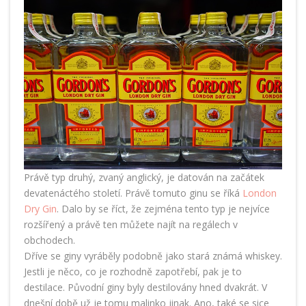
Právě typ druhý, zvaný anglický, je datován na začátek
devatenáctého století. Právě tomuto ginu se říká
London
Dry Gin
. Dalo by se říct, že zejména tento typ je nejvíce
rozšířený a právě ten můžete najít na regálech v
obchodech.
Dříve se giny vyráběly podobně jako stará známá whiskey.
Jestli je něco, co je rozhodně zapotřebí, pak je to
destilace. Původní giny byly destilovány hned dvakrát. V
dnešní době už je tomu malinko jinak. Ano, také se sice