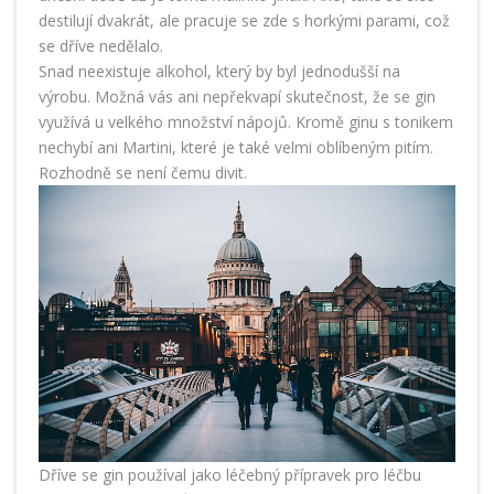
destilují dvakrát, ale pracuje se zde s horkými parami, což
se dříve nedělalo.
Snad neexistuje alkohol, který by byl jednodušší na
výrobu. Možná vás ani nepřekvapí skutečnost, že se gin
využívá u velkého množství nápojů. Kromě ginu s tonikem
nechybí ani Martini, které je také velmi oblíbeným pitím.
Rozhodně se není čemu divit.
Dříve se gin používal jako léčebný přípravek pro léčbu