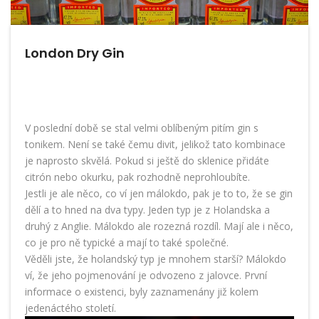
London Dry Gin
V poslední době se stal velmi oblíbeným pitím gin s
tonikem. Není se také čemu divit, jelikož tato kombinace
je naprosto skvělá. Pokud si ještě do sklenice přidáte
citrón nebo okurku, pak rozhodně neprohloubíte.
Jestli je ale něco, co ví jen málokdo, pak je to to, že se gin
dělí a to hned na dva typy. Jeden typ je z Holandska a
druhý z Anglie. Málokdo ale rozezná rozdíl. Mají ale i něco,
co je pro ně typické a mají to také společné.
Věděli jste, že holandský typ je mnohem starší? Málokdo
ví, že jeho pojmenování je odvozeno z jalovce. První
informace o existenci, byly zaznamenány již kolem
jedenáctého století.