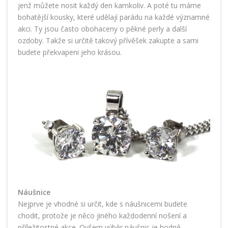
jenž můžete nosit každý den kamkoliv. A poté tu máme
bohatější kousky, které udělají parádu na každé významné
akci. Ty jsou často obohaceny o pěkné perly a další
ozdoby. Takže si určitě takový přívěšek zakupte a sami
budete překvapeni jeho krásou.
Náušnice
Nejprve je vhodné si určit, kde s náušnicemi budete
chodit, protože je něco jiného každodenní nošení a
příležitostné akce. Ovšem výběr náušnic je hodně