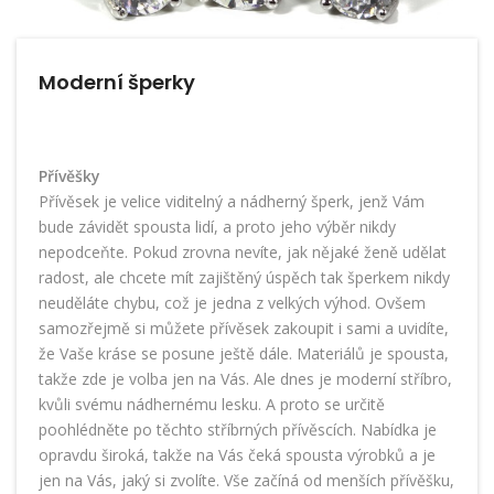
Moderní šperky
Přívěšky
Přívěsek je velice viditelný a nádherný šperk, jenž Vám
bude závidět spousta lidí, a proto jeho výběr nikdy
nepodceňte. Pokud zrovna nevíte, jak nějaké ženě udělat
radost, ale chcete mít zajištěný úspěch tak šperkem nikdy
neuděláte chybu, což je jedna z velkých výhod. Ovšem
samozřejmě si můžete přívěsek zakoupit i sami a uvidíte,
že Vaše kráse se posune ještě dále. Materiálů je spousta,
takže zde je volba jen na Vás. Ale dnes je moderní stříbro,
kvůli svému nádhernému lesku. A proto se určitě
poohlédněte po těchto
stříbrných přívěscích
. Nabídka je
opravdu široká, takže na Vás čeká spousta výrobků a je
jen na Vás, jaký si zvolíte. Vše začíná od menších přívěšku,