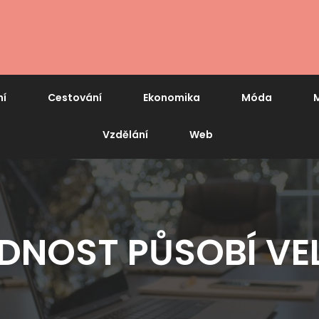
ní
Cestování
Ekonomika
Móda
M
Vzdělání
Web
NOST PŮSOBÍ VE