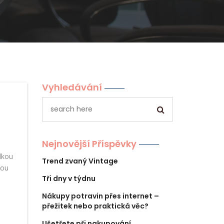
Vyhledávání
Nejnovější Příspěvky
lkou
Trend zvaný Vintage
sou
Tři dny v týdnu
Nákupy potravin přes internet –
přežitek nebo praktická věc?
Ušetřete při nakupování