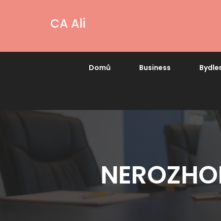
CA Ali
Domů
Business
Bydle
NEROZHOD