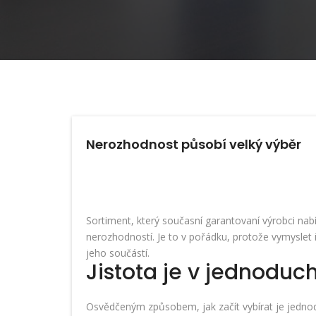
Nerozhodnost působí velký výběr
Sortiment, který současní garantovaní výrobci nabí
nerozhodností. Je to v pořádku, protože vymyslet
jeho součástí.
Jistota je v jednoduch
Osvědčeným způsobem, jak začít vybírat je jednoduc