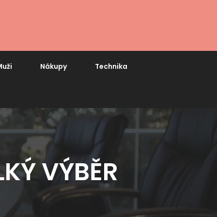
uži
Nákupy
Technika
LKÝ VÝBĚR