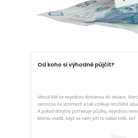
Od koho si výhodně půjčit?
Mnozí lidé se nejednou dostanou do situace, ktero
nerostou na stromech a tak vznikají nesčíslné sit
A pokud dotyčný potřebuje půjčku, nejednou nemá j
kterou vsadit, když se nám jich tu nabízí tolik, že?