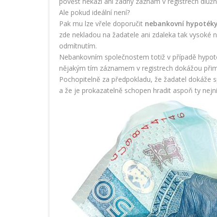
pověst nekazí ani žádný záznam v registrech dlužní
Ale pokud ideální není?
Pak mu lze vřele doporučit
nebankovní hypoték
zde nekladou na žadatele ani zdaleka tak vysoké ná
odmítnutím.
Nebankovním společnostem totiž v případě hypoték
nějakým tím záznamem v registrech dokážou přim
Pochopitelně za předpokladu, že žadatel dokáže spl
a že je prokazatelně schopen hradit aspoň ty nejn