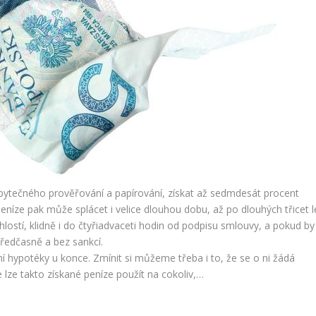
zbytečného prověřování a papírování, získat až sedmdesát procent
níze pak může splácet i velice dlouhou dobu, až po dlouhých třicet le
lostí, klidně i do čtyřiadvaceti hodin od podpisu smlouvy, a pokud by
předčasně a bez sankcí.
í hypotéky u konce. Zmínit si můžeme třeba i to, že se o ni žádá
 lze takto získané peníze použít na cokoliv,…