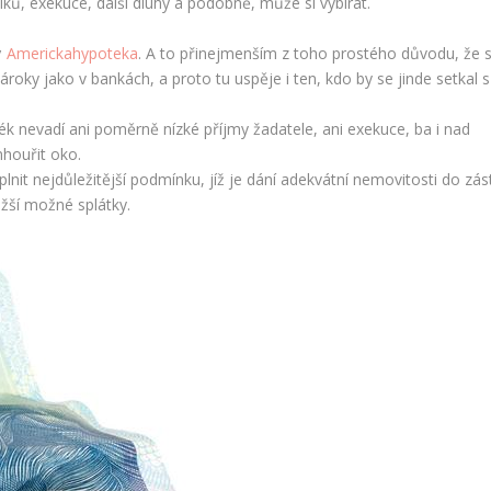
ků, exekuce, další dluhy a podobně, může si vybírat.
y
Americkahypoteka
. A to přinejmenším z toho prostého důvodu, že 
roky jako v bankách, a proto tu uspěje i ten, kdo by se jinde setkal s
 nevadí ani poměrně nízké příjmy žadatele, ani exekuce, ba i nad
houřit oko.
nit nejdůležitější podmínku, jíž je dání adekvátní nemovitosti do zás
ižší možné splátky.