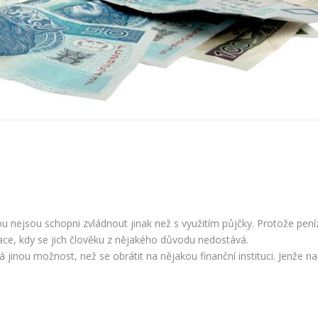
u nejsou schopni zvládnout jinak než s využitím půjčky. Protože pení
uace, kdy se jich člověku z nějakého důvodu nedostává.
inou možnost, než se obrátit na nějakou finanční instituci. Jenže na