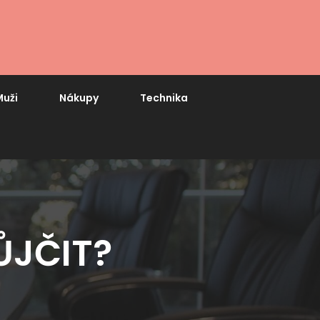
uži
Nákupy
Technika
ŮJČIT?