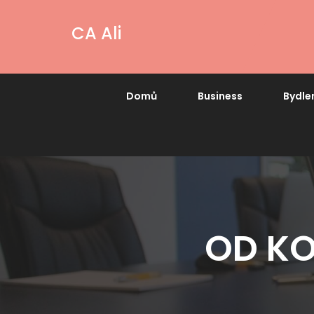
CA Ali
Domů
Business
Bydle
OD KO