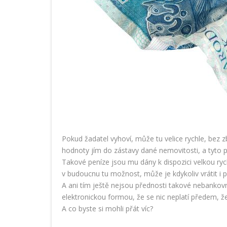
Pokud žadatel vyhoví, může tu velice rychle, bez 
hodnoty jím do zástavy dané nemovitosti, a tyto pe
Takové peníze jsou mu dány k dispozici velkou rych
v budoucnu tu možnost, může je kdykoliv vrátit i 
A ani tím ještě nejsou přednosti takové nebankovn
elektronickou formou, že se nic neplatí předem, že
A co byste si mohli přát víc?