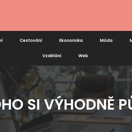
ní
Cestování
Ekonomika
Móda
M
Vzdělání
Web
HO SI VÝHODNĚ P