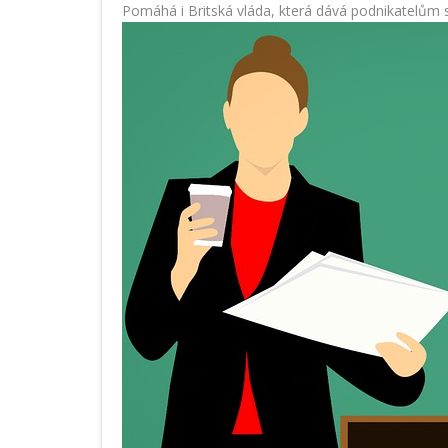
Pomáhá i Britská vláda, která dává podnikatelům s