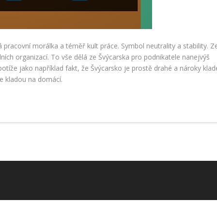
dá pracovní morálka a téměř kult práce. Symbol neutrality a stability. 
ch organizací. To vše dělá ze Švýcarska pro podnikatele nanejvýš
 potíže jako například fakt, že Švýcarsko je prostě drahé a nároky kla
 se kladou na domácí.