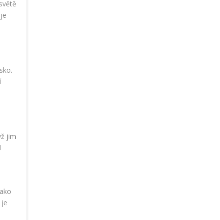
světě
 je
sko.
í
yž jim
d
jako
 je