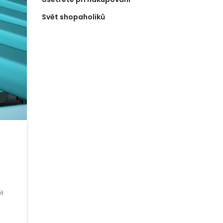
Svět shopaholiků
 a