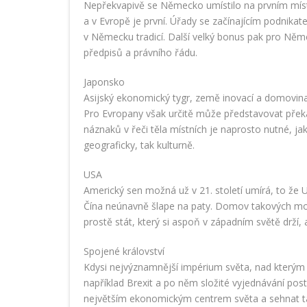
Nepřekvapivě se Německo umístilo na prvním místě
a v Evropě je první. Úřady se začínajícím podnikatel
v Německu tradicí. Další velký bonus pak pro Ně
předpisů a právního řádu.
Japonsko
Asijský ekonomický tygr, země inovací a domovin
Pro Evropany však určitě může představovat překáž
náznaků v řeči těla místních je naprosto nutné, j
geograficky, tak kulturně.
USA
Americký sen možná už v 21. století umírá, to že U
Čína neúnavně šlape na paty. Domov takových mod
prostě stát, který si aspoň v západním světě drž
Spojené království
Kdysi nejvýznamnější impérium světa, nad kterým sl
například Brexit a po něm složité vyjednávání pos
největším ekonomickým centrem světa a sehnat tal