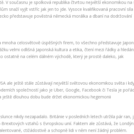
. V současnu je spolková republika čtvrtou největší ekonomikou na 
ům snaží vyjít vstříc jak jen to jde. Vysoce kvalifikovaná pracovní síla
mecko představuje pověstná německá morálka a dbaní na dodržování
a mnoha celosvětově úspěšných firem, to všechno představuje Japon
ku velmi odlišná Japonská kultura a etika, čtení mezi řádky a hledán
ako ostatně na celém dálném východě, který je prostě daleko, jak
SA ale ještě stále zůstávají největší světovou ekonomikou světa i kd
erních společností jako je Uber, Google, Facebook či Tesla je pořá
í, a ještě dlouhou dobu bude držet ekonomickou hegemonii
unce nikdy nezapadalo. Británie v posledních letech utržila pár ran, 
t-Brexitových vztahů s Evropskou unií. Faktem ale zůstává, že Londýn
entované, ctižádostivě a schopně lidi v něm není žádný problém.