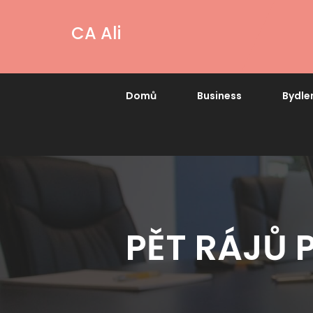
CA Ali
Domů
Business
Bydle
PĚT RÁJŮ 