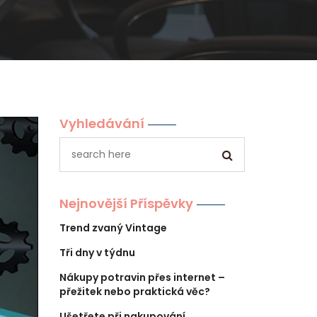
Vyhledávání
Nejnovější Příspěvky
Trend zvaný Vintage
Tři dny v týdnu
Nákupy potravin přes internet –
přežitek nebo praktická věc?
Ušetřete při nakupování