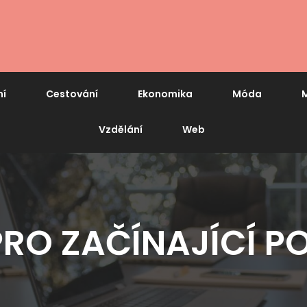
ní
Cestování
Ekonomika
Móda
M
Vzdělání
Web
PRO ZAČÍNAJÍCÍ P