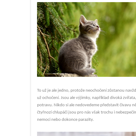
To už je ale jedno, protože neochočení zůstanou navždy 
už ochočení. Jsou ale výjimky, například divoká zvířata,
potravu. Nikdo si ale nedovedeme představit čivavu ně
čtyřnozí chlupáči jsou pro nás však trochu i nebezpečím
nemoci nebo dokonce parazity.