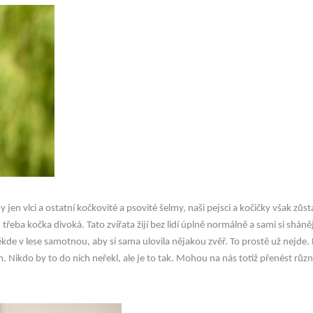
jen vlci a ostatní kočkovité a psovité šelmy, naši pejsci a kočičky však zůs
 třeba kočka divoká. Tato zvířata žijí bez lidí úplně normálně a sami si sháněj
kde v lese samotnou, aby si sama ulovila nějakou zvěř. To prostě už nejde.
. Nikdo by to do nich neřekl, ale je to tak. Mohou na nás totiž přenést růz