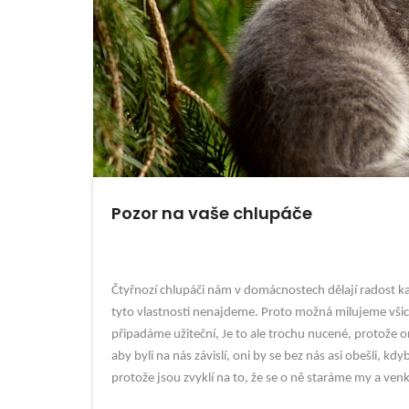
Pozor na vaše chlupáče
Čtyřnozí chlupáči nám v domácnostech dělají radost každ
tyto vlastnosti nenajdeme. Proto možná milujeme všichn
připadáme užiteční, Je to ale trochu nucené, protože on
aby byli na nás závislí, oni by se bez nás asi obešli, k
protože jsou zvyklí na to, že se o ně staráme my a venk