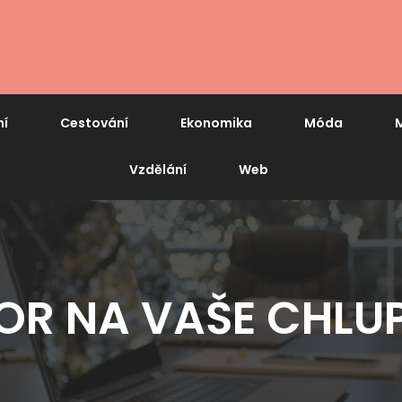
ní
Cestování
Ekonomika
Móda
M
Vzdělání
Web
OR NA VAŠE CHLU