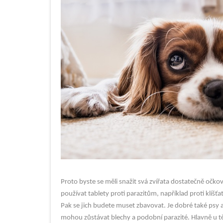
Proto byste se měli snažit svá zvířata dostatečně oč
používat tablety proti parazitům, například proti klí
Pak se jich budete muset zbavovat. Je dobré také psy a
mohou zůstávat blechy a podobní parazité. Hlavně u 