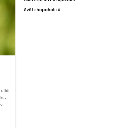
Svět shopaholiků
u lidí
ěkdy
ho,