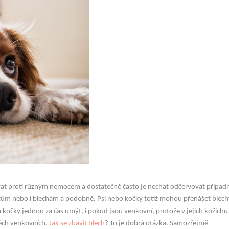
kovat proti různým nemocem a dostatečně často je nechat odčervovat případ
šťatům nebo i blechám a podobně. Psi nebo kočky totiž mohou přenášet blech
 kočky jednou za čas umýt, i pokud jsou venkovní, protože v jejich kožichu
těch venkovních.
Jak se zbavit blech
? To je dobrá otázka. Samozřejmě