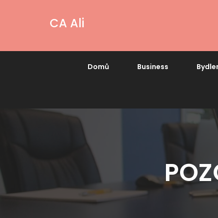
CA Ali
Domů
Business
Bydle
POZ