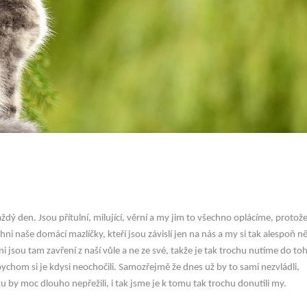
ý den. Jsou přítulní, milující, věrní a my jim to všechno oplácíme, protože 
i naše domácí mazlíčky, kteří jsou závislí jen na nás a my si tak alespoň n
i jsou tam zavření z naší vůle a ne ze své, takže je tak trochu nutíme do to
dybychom si je kdysi neochočili. Samozřejmě že dnes už by to sami nezvládli,
u by moc dlouho nepřežili, i tak jsme je k tomu tak trochu donutili my.