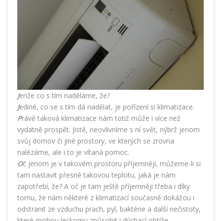
J
enže co s tím naděláme, že?
J
ediné, co se s tím dá nadělat, je pořízení si klimatizace.
P
rávě taková klimatizace nám totiž může i více než
vydatně prospět. Jistě, neovlivníme s ní svět, nýbrž jenom
svůj domov či jiné prostory, ve kterých se zrovna
nalézáme, ale i to je vítaná pomoc.
O
č jenom je v takovém prostoru příjemněji, můžeme-li si
tam nastavit přesně takovou teplotu, jaká je nám
zapotřebí, že? A oč je tam ještě příjemněji třeba i díky
tomu, že nám některé z klimatizací současně dokážou i
odstranit ze vzduchu prach, pyl, baktérie a další nečistoty,
které mohou leckomu způsobit i dýchací obtíže.