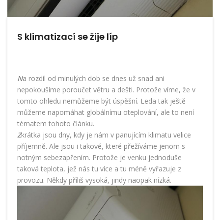
S klimatizací se žije líp
N
a rozdíl od minulých dob se dnes už snad ani
nepokoušíme poroučet větru a dešti. Protože víme, že v
tomto ohledu nemůžeme být úspěšní. Leda tak ještě
můžeme napomáhat globálnímu oteplování, ale to není
tématem tohoto článku.
Z
krátka jsou dny, kdy je nám v panujícím klimatu velice
příjemně. Ale jsou i takové, které přežíváme jenom s
notným sebezapřením. Protože je venku jednoduše
taková teplota, jež nás tu více a tu méně vyřazuje z
provozu. Někdy příliš vysoká, jindy naopak nízká.