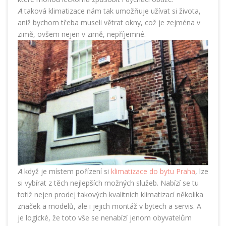
A
taková klimatizace nám tak umožňuje užívat si života,
aniž bychom třeba museli větrat okny, což je zejména v
zimě, ovšem nejen v zimě, nepříjemné.
A
když je místem pořízení si
klimatizace do bytu Praha
, lze
si vybírat z těch nejlepších možných služeb. Nabízí se tu
totiž nejen prodej takových kvalitních klimatizací několika
značek a modelů, ale i jejich montáž v bytech a servis. A
je logické, že toto vše se nenabízí jenom obyvatelům