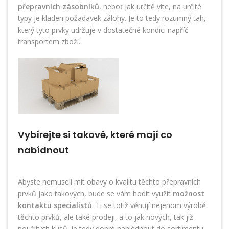
přepravních zásobníků
, neboť jak určitě víte, na určité
typy je kladen požadavek zálohy. Je to tedy rozumný tah,
který tyto prvky udržuje v dostatečné kondici napříč
transportem zboží.
Vybírejte si takové, které mají co
nabídnout
Abyste nemuseli mít obavy o kvalitu těchto přepravních
prvků jako takových, bude se vám hodit využít
možnost
kontaktu specialistů
. Ti se totiž věnují nejenom výrobě
těchto prvků, ale také prodeji, a to jak nových, tak již
použitých kusů. Je tedy dobré nahlédnout do sortimentu