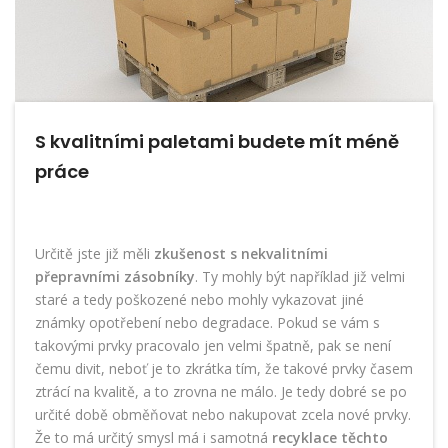
S kvalitními paletami budete mít méně
práce
Určitě jste již měli
zkušenost s nekvalitními
přepravními zásobníky
. Ty mohly být například již velmi
staré a tedy poškozené nebo mohly vykazovat jiné
známky opotřebení nebo degradace. Pokud se vám s
takovými prvky pracovalo jen velmi špatně, pak se není
čemu divit, neboť je to zkrátka tím, že takové prvky časem
ztrácí na kvalitě, a to zrovna ne málo. Je tedy dobré se po
určité době obměňovat nebo nakupovat zcela nové prvky.
Že to má určitý smysl má i samotná
recyklace těchto