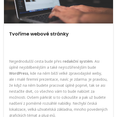
Tvoříme webové stránky
Nejjednodušší cesta bude přes
redakční systém
. Asi
úplně nejoblíbenějším a také nejrozšířenějším bude
WordPress
, kde na něm běží velké zpravodajské weby,
ale i malé firemní prezentace, navíc je zdarma. Je pravdou,
že když na něm budete pracovat úplně poprvé, tak se asi
nestačíte divit, co všechno vám to bude nabízet za
možnosti. Ovšem párkrát si to ozkoušíte a pak už budete
nadšení z poměrně rozsáhlé nabídky. Nechybí česká
lokalizace, velká uživatelská základna, mnoho povedených
grafických témat a plug-inů.