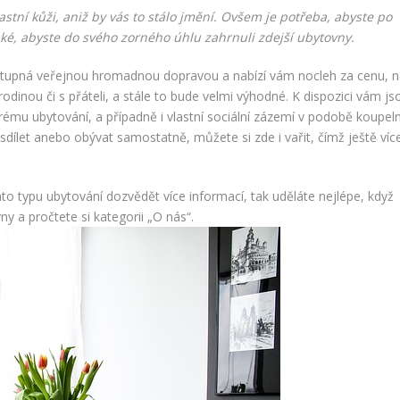
lastní kůži, aniž by vás to stálo jmění. Ovšem je potřeba, abyste po
 také, abyste do svého zorného úhlu zahrnuli zdejší ubytovny.
stupná veřejnou hromadnou dopravou a nabízí vám nocleh za cenu, 
odinou či s přáteli, a stále to bude velmi výhodné. K dispozici vám js
ému ubytování, a případně i vlastní sociální zázemí v podobě koupel
ílet anebo obývat samostatně, můžete si zde i vařit, čímž ještě víc
mto typu ubytování dozvědět více informací, tak uděláte nejlépe, když
y a pročtete si kategorii „
O nás
“.