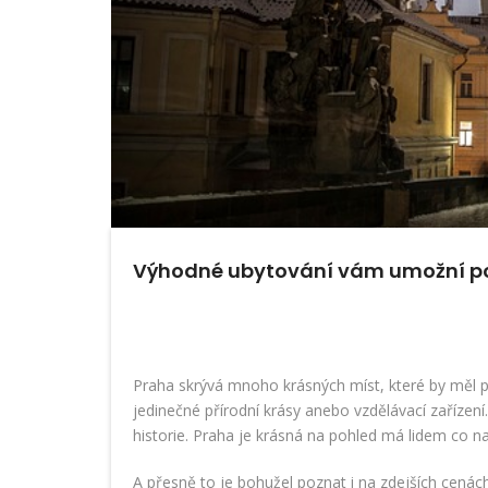
Výhodné ubytování vám umožní p
Praha skrývá mnoho krásných míst, které by měl p
jedinečné přírodní krásy anebo vzdělávací zařízen
historie. Praha je krásná na pohled má lidem co n
A přesně to je bohužel poznat i na zdejších cenác