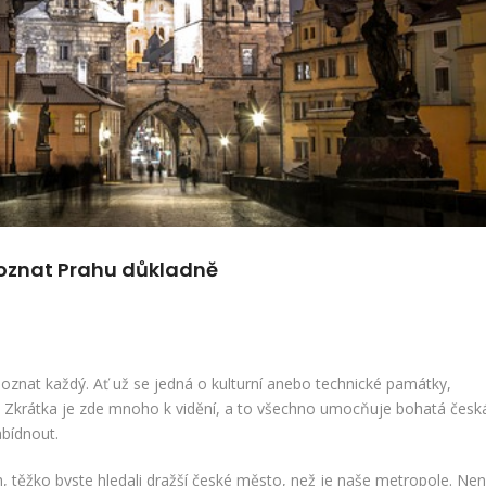
oznat Prahu důkladně
oznat každý. Ať už se jedná o kulturní anebo technické památky,
í. Zkrátka je zde mnoho k vidění, a to všechno umocňuje bohatá česk
abídnout.
h, těžko byste hledali dražší české město, než je naše metropole. Nen