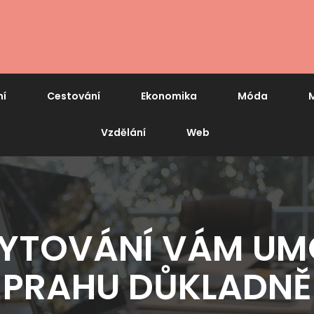
ní
Cestování
Ekonomika
Móda
M
Vzdělání
Web
YTOVÁNÍ VÁM UM
PRAHU DŮKLADNĚ