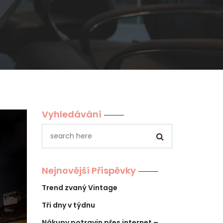
Vyhledávání
Nejnovější Příspěvky
Trend zvaný Vintage
Tři dny v týdnu
Nákupy potravin přes internet –