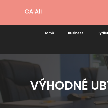
CA Ali
Domů
Business
Bydle
VÝHODNÉ UB