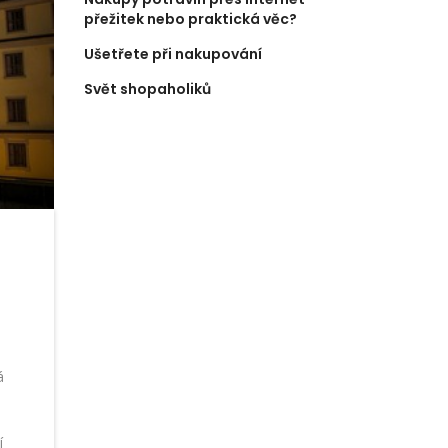
přežitek nebo praktická věc?
Ušetřete při nakupování
Svět shopaholiků
á
í