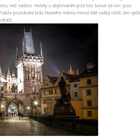
inci, než našinci. Hotely s ubytováním pod tisíc korun za noc jsou
Takže poznávání krás hlavního města mnozí lidé raději oželí, tím spíš
odraží.