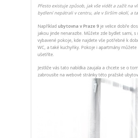
Přesto existuje způsob, jak vše vidět a zažít na v
bydlení nepátrali v centru, ale v širším okolí, a
Například
ubytovna v Praze 9
je velice dobře do
jakou jinde nenarazíte. Můžete zde bydlet sami, s r
vybavené pokoje, kde najdete vše potřebné k dobr
WC, a také kuchyňky. Pokoje i apartmány můžete sd
ušetříte.
Jestliže vás tato nabídka zaujala a chcete se o to
zabrousíte na webové stránky této pražské ubytovn