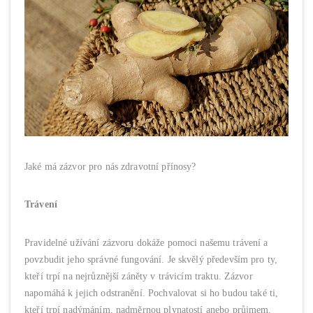
Jaké má zázvor pro nás zdravotní přínosy?
Trávení
Pravidelné užívání zázvoru dokáže pomoci našemu trávení a
povzbudit jeho správné fungování. Je skvělý především pro ty,
kteří trpí na nejrůznější záněty v trávicím traktu. Zázvor
napomáhá k jejich odstranění. Pochvalovat si ho budou také ti,
kteří trpí nadýmáním, nadměrnou plynatostí anebo průjmem.