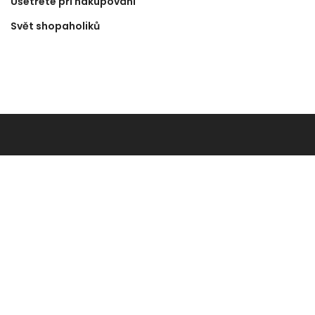
Ušetřete při nakupování
Svět shopaholiků
© Ca-ali.cz - Všechna práva vyhrazena.