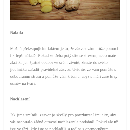
Nálada
Možná překvapujícím faktem je to, že zázvor vám může pomoci
i k lepší náladě! Pokud se třeba potýkáte se stresem, nebo máte
zkrátka jen špatné období ve svém životě, zkuste do svého
jídelníčku zařadit pravidelně zázvor. Uvidíte, že vám pomůže s
odbouráním stresu a pomůže vám k tomu, abyste měli zase brzy
úsměv na tváři.
Nachlazení
Jak jsme zmínili, zázvor je skvělý pro povzbuzení imunity, aby
vás nedostalo žádné otravné nachlazení a podobně. Pokud ale už
jste ve fázi, kdy jste se nachladili, a teď se s onemocněním