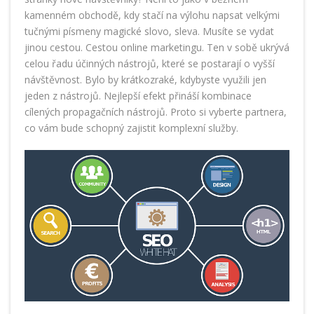
kamenném obchodě, kdy stačí na výlohu napsat velkými
tučnými písmeny magické slovo, sleva. Musíte se vydat
jinou cestou. Cestou online marketingu. Ten v sobě ukrývá
celou řadu účinných nástrojů, které se postarají o vyšší
návštěvnost. Bylo by krátkozraké, kdybyste využili jen
jeden z nástrojů. Nejlepší efekt přináší kombinace
cílených propagačních nástrojů. Proto si vyberte partnera,
co vám bude schopný zajistit komplexní služby.