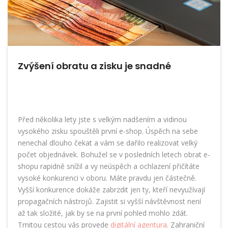
Zvýšení obratu a zisku je snadné
Před několika lety jste s velkým nadšením a vidinou
vysokého zisku spouštěli první e-shop. Úspěch na sebe
nenechal dlouho čekat a vám se dařilo realizovat velký
počet objednávek. Bohužel se v posledních letech obrat e-
shopu rapidně snížil a vy neúspěch a ochlazení přičítáte
vysoké konkurenci v oboru. Máte pravdu jen částečně.
Vyšší konkurence dokáže zabrzdit jen ty, kteří nevyužívají
propagačních nástrojů. Zajistit si vyšší návštěvnost není
až tak složité, jak by se na první pohled mohlo zdát.
Trnitou cestou vás provede
digitální agentura
. Zahraniční