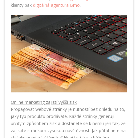
klienty pak
digitálná agentura Brno
.
Online marketing zajistí vyšší zisk
Propagovat webové stránky je nutností bez ohledu na to,
jaký typ produktu prodáváte. Každé stránky generují
určitým způsobem zisk a dostanete se k němu jen tak, že
zajistíte stránkám vysokou návštěvnost. Jak přitáhnete na
stránky nové návštěvníky? Není to jako v běžném