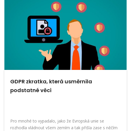
GDPR zkratka, která usměrnila
podstatné věci
Pro mnohé to vypadalo, jako že Evropská unie se
rozhodla vládnout všem zemím a tak přišla zase s něčím