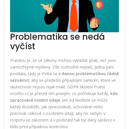
Problematika se nedá
vyčíst
Pravdou je, že se zákony mohou vykládat jinak, než jsou
samozřejmě myšleny. Zde rozhodně neplatí, jedna paní
povídala, tady je třeba se
s danou problematikou řádně
seznámit
, aby se předešlo případným sankcím, které ve
skutečnosti nejsou nijak malé. GDPR školení Praha
orsetto.cz
je přesně tím pravým, co potřebuje každý,
kdo
zpracovává osobní údaje
. Jen od školitele se může
každý dozvědět, jak zpracovávat, uchovávat nebo
pracovat celkově s osobními údaji, aby nic nebylo v
rozporu se zákonem a v podstatě tak byl daný správce v
klidu před případnou kontrolou.