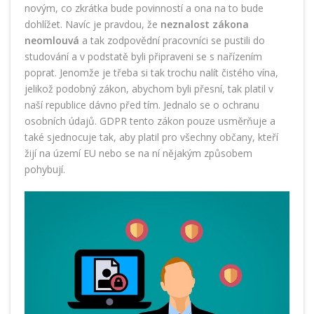
novým, co zkrátka bude povinností a ona na to bude
dohlížet. Navíc je pravdou, že
neznalost zákona
neomlouvá
a tak zodpovědní pracovníci se pustili do
studování a v podstatě byli připraveni se s nařízením
poprat. Jenomže je třeba si tak trochu nalít čistého vína,
jelikož podobný zákon, abychom byli přesní, tak platil v
naší republice dávno před tím. Jednalo se o ochranu
osobních údajů. GDPR tento zákon pouze usměrňuje a
také sjednocuje tak, aby platil pro všechny občany, kteří
žijí na území EU nebo se na ní nějakým způsobem
pohybují.