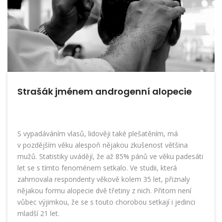
Strašák jménem androgenní alopecie
S vypadáváním vlasů, lidověji také plešatěním, má
v pozdějším věku alespoň nějakou zkušenost většina
mužů. Statistiky uvádějí, že až 85% pánů ve věku padesáti
let se s tímto fenoménem setkalo. Ve studii, která
zahrnovala respondenty věkově kolem 35 let, přiznaly
nějakou formu alopecie dvě třetiny z nich. Přitom není
vůbec výjimkou, že se s touto chorobou setkají i jedinci
mladší 21 let.