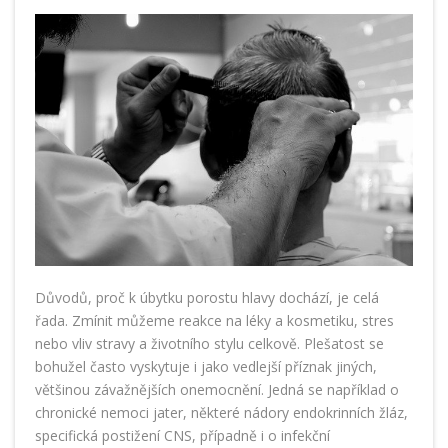
Důvodů, proč k úbytku porostu hlavy dochází, je celá
řada. Zmínit můžeme reakce na léky a kosmetiku, stres
nebo vliv stravy a životního stylu celkově. Plešatost se
bohužel často vyskytuje i jako vedlejší příznak jiných,
většinou závažnějších onemocnění. Jedná se například o
chronické nemoci jater, některé nádory endokrinních žláz,
specifická postižení CNS, případně i o infekční