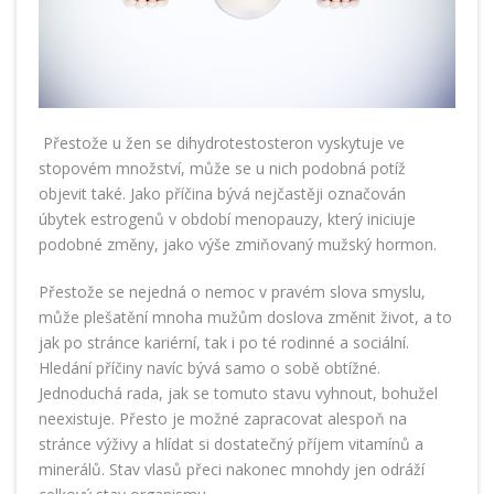
Přestože u žen se dihydrotestosteron vyskytuje ve
stopovém množství, může se u nich podobná potíž
objevit také. Jako příčina bývá nejčastěji označován
úbytek estrogenů v období menopauzy, který iniciuje
podobné změny, jako výše zmiňovaný mužský hormon.
Přestože se nejedná o nemoc v pravém slova smyslu,
může plešatění mnoha mužům doslova změnit život, a to
jak po stránce kariérní, tak i po té rodinné a sociální.
Hledání příčiny navíc bývá samo o sobě obtížné.
Jednoduchá rada, jak se tomuto stavu vyhnout, bohužel
neexistuje. Přesto je možné zapracovat alespoň na
stránce výživy a hlídat si dostatečný příjem vitamínů a
minerálů. Stav vlasů přeci nakonec mnohdy jen odráží