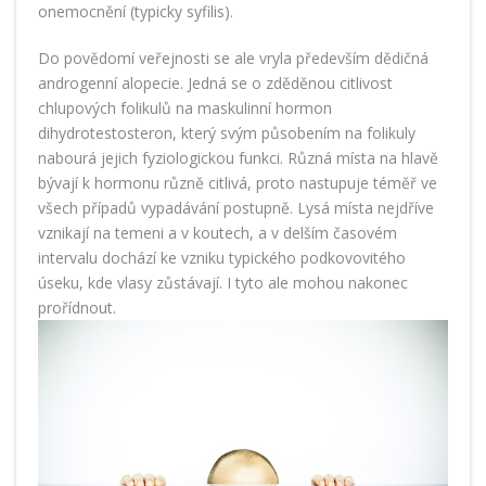
onemocnění (typicky syfilis).
Do povědomí veřejnosti se ale vryla především dědičná
androgenní alopecie. Jedná se o zděděnou citlivost
chlupových folikulů na maskulinní hormon
dihydrotestosteron, který svým působením na folikuly
nabourá jejich fyziologickou funkci. Různá místa na hlavě
bývají k hormonu různě citlivá, proto nastupuje téměř ve
všech případů vypadávání postupně. Lysá místa nejdříve
vznikají na temeni a v koutech, a v delším časovém
intervalu dochází ke vzniku typického podkovovitého
úseku, kde vlasy zůstávají. I tyto ale mohou nakonec
prořídnout.