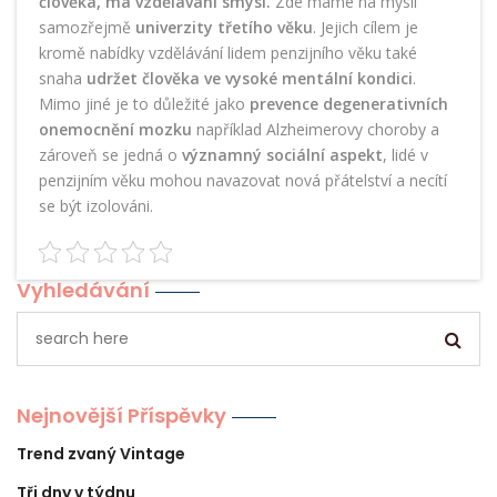
člověka, má vzdělávání smysl.
Zde máme na mysli
samozřejmě
univerzity třetího věku
. Jejich cílem je
kromě nabídky vzdělávání lidem penzijního věku také
snaha
udržet člověka ve vysoké mentální kondici
.
Mimo jiné je to důležité jako
prevence degenerativních
onemocnění mozku
například Alzheimerovy choroby a
zároveň se jedná o
významný sociální aspekt
, lidé v
penzijním věku mohou navazovat nová přátelství a necítí
se být izolováni.
Vyhledávání
Nejnovější Příspěvky
Trend zvaný Vintage
Tři dny v týdnu