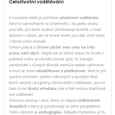
Celoživotní vzdělávání
V současné době je potřebné
celoživotní vzdělávání.
Není to samozřejmě nic příjemného. Na jednu stranu
jsou lidé, pro které studium představuje koníček a snad
dokonce i vášeň, ale na straně druhé jsou lidé, kteří učení
z hloubi srdce nesnáší.
Ovšem pokud si
chcete udržet svou cenu na trhu
práce, není zbytí.
Stejně tak se běžně stává, že člověk v
polovině svého profesního života zjistí, že stávající
zaměstnání z různých důvodů nemůže nadále vykonávat
a musí se zcela
rekvalifikovat a přeškolovat.
Není to jen
systém středních, vyšších odborných a vysokých škol,
které nabízejí i programy celoživotního vzdělávání, jsou to
také různé
školící střediska
, kde si lidé mohou doplňovat
své vzdělávání.
Dokonce existuje i obor, který se zabývá
vzděláváním
dospělých
a který je považovaný za velmi perspektivní.
Tímto oborem je
andragogika
. Základní myšlenkou je to,