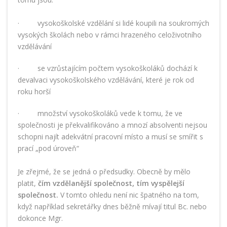
· vysokoškolské vzdělání si lidé koupili na soukromých
vysokých školách nebo v rámci hrazeného celoživotního
vzdělávání
· se vzrůstajícím počtem vysokoškoláků dochází k
devalvaci vysokoškolského vzdělávání, které je rok od
roku horší
· množství vysokoškoláků vede k tomu, že ve
společnosti je překvalifikováno a mnozí absolventi nejsou
schopni najít adekvátní pracovní místo a musí se smířit s
prací „pod úroveň“
Je zřejmé, že se jedná o předsudky. Obecně by mělo
platit,
čím vzdělanější společnost, tím vyspělejší
společnost.
V tomto ohledu není nic špatného na tom,
když například sekretářky dnes běžně mívají titul Bc. nebo
dokonce Mgr.