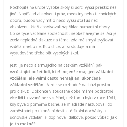
Pochopitelně určité vysoké školy si udrží
vyšší prestiž
než
jiné. Například absolventi práv, medicíny nebo technických
oborů, budou vždy mít o něco
vyšší status
než
absolventi, kteří absolvovali například humanitní obory.
Co se týče vzdělané společnosti, neobelhávejme se. Asi je
zcela neplodná diskuze na téma, zda má smysl zvyšovat
vzdělání nebo ne. Kdo chce, ať si studuje a má
vystudováno třeba pět vysokých škol.
Jestli je něco alarmujícího na českém vzdělání, pak
vzrůstající počet lidí, kteří nejenže mají jen základní
vzdělání, ale velmi často nemají ani ukončené
základní vzdělání
. A zde se rozhodně nachází prostor
pro diskuzi. Dokonce v současné době máme podstatně
více lidí takzvaně bez vzdělání, než tomu bylo v roce 1961,
kdy bývalo poměrně běžné, že mladí lidé nastupovali do
zaměstnání po ukončení devítileté školní docházky a
učňovské vzdělání si doplňovali dálkově, pokud vůbec.
Jak
je to možné?