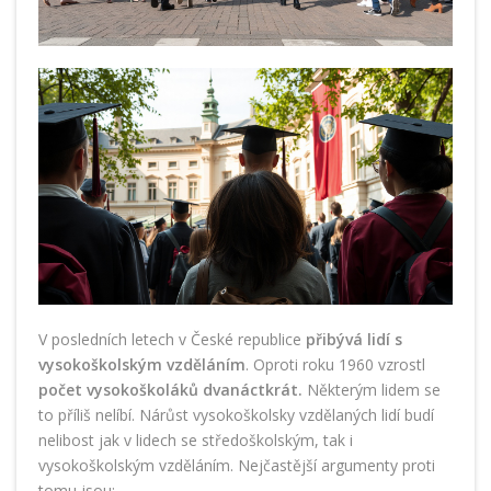
V posledních letech v České republice
přibývá lidí s
vysokoškolským vzděláním
. Oproti roku 1960 vzrostl
počet vysokoškoláků dvanáctkrát.
Některým lidem se
to příliš nelíbí. Nárůst vysokoškolsky vzdělaných lidí budí
nelibost jak v lidech se středoškolským, tak i
vysokoškolským vzděláním. Nejčastější argumenty proti
tomu jsou: