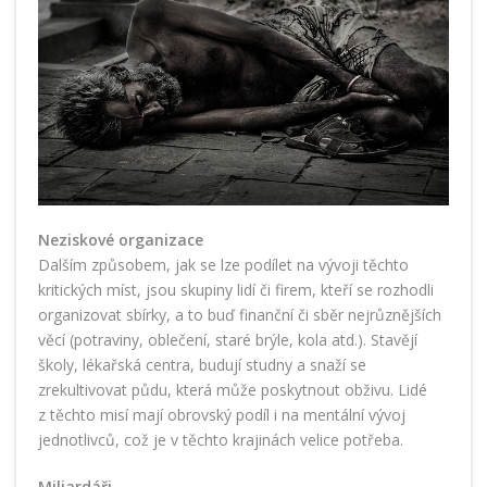
Neziskové organizace
Dalším způsobem, jak se lze podílet na vývoji těchto
kritických míst, jsou skupiny lidí či firem, kteří se rozhodli
organizovat sbírky, a to buď finanční či sběr nejrůznějších
věcí (potraviny, oblečení, staré brýle, kola atd.). Stavějí
školy, lékařská centra, budují studny a snaží se
zrekultivovat půdu, která může poskytnout obživu. Lidé
z těchto misí mají obrovský podíl i na mentální vývoj
jednotlivců, což je v těchto krajinách velice potřeba.
Miliardáři