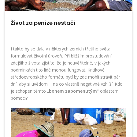
Život za peníze nestačí
I takto by se dala v některých zemích třetího světa
formulovat životní úroveň. Při bližším prostudování
zdejšího života zjistíte, že je neuvěřitelné, v jakých
podmínkách tito lidé mohou fungovat. Kritikové
středoevropského formátu bytí by zde mohli strávit pár
dní, aby si uvědomili, na co vlastně negativně vzhlíží. Kdo
je schopen těmto
„bohem zapomenutým“
oblastem
pomoci?