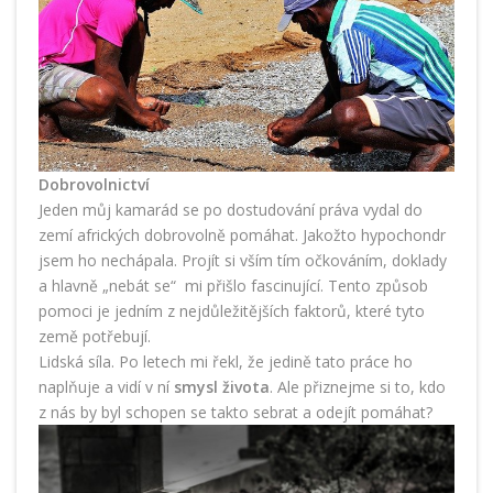
Dobrovolnictví
Jeden můj kamarád se po dostudování práva vydal do
zemí afrických dobrovolně pomáhat. Jakožto hypochondr
jsem ho nechápala. Projít si vším tím očkováním, doklady
a hlavně „nebát se“
mi přišlo fascinující. Tento způsob
pomoci je jedním z nejdůležitějších faktorů, které tyto
země potřebují.
Lidská síla. Po letech mi řekl, že jedině tato práce ho
naplňuje a vidí v ní
smysl života
. Ale přiznejme si to, kdo
z nás by byl schopen se takto sebrat a odejít pomáhat?