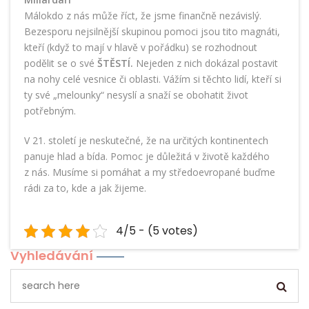
Málokdo z nás může říct, že jsme finančně nezávislý.
Bezesporu nejsilnější skupinou pomoci jsou tito magnáti,
kteří (když to mají v hlavě v pořádku) se rozhodnout
podělit se o své
ŠTĚSTÍ.
Nejeden z nich dokázal postavit
na nohy celé vesnice či oblasti. Vážím si těchto lidí, kteří si
ty své „melounky“ nesyslí a snaží se obohatit život
potřebným.
V 21. století je neskutečné, že na určitých kontinentech
panuje hlad a bída. Pomoc je důležitá v životě každého
z nás. Musíme si pomáhat a my středoevropané buďme
rádi za to, kde a jak žijeme.
4/5 - (5 votes)
Vyhledávání